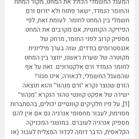
המעגל החשמלי הכולל את המחט, מקור המתח
והחומר הנמדד, ישאר פתוח ולא יזרום זרם
חשמלי בין המחט לחומר. לעומת זאת, לפי
הפיזיקה הקוונטית, אם מקרבים את המחט
מספיק קרוב לפני החומר, מרחק של
אנגסטרומים בודדים, שזה בערך מיליונית
מקוטרה של שערת ראשנו, יווצר בין המחט
לחומר הנמדד זרם אלקטרונים. זאת על אף
שהמעגל החשמלי, לכאורה, אינו סגור!
הזרם שנוצר נקרא "זרם
מִנְהוּר
" והוא תוצאה
ישירה של אפקט קוונטי טהור הנקרא "
מִנְהוּר
"
[1], על פיו חלקיקים קוונטיים יכולים, בהסתברות
מסוימת, לעבור מחסומי אנרגיה גם אם אין להם
מספיק אנרגיה לעוברם. במושגי המכניקה
הקלאסית, הדבר דומה לכדור המצליח לעבור (או