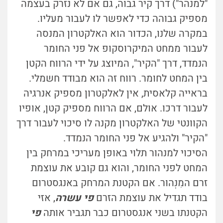
"למנהר") דרך קיר גבוה, גם אם לא נזרק בעצמה
מספיק גבוהה כדי לאפשר לו לעבור מעליו.
במקרה שלנו, הכדור הוא האלקטרון המנסה
לעבור ממחט המיקרוסקופ אל פני החומר
הנמדד, דרך "הקיר", המיוצג על ידי הרווח הקטן
בין המחט לחומר. רווח זה הוא מבודד חשמלי.
בראייה קלאסית, אין לאלקטרון מספיק אנרגיה
לעבור דרכו. אולם, אם הרווח מספיק קטן, אופיו
הקוונטי של האלקטרון מקנה לו סיכוי לעבור דרך
"הקיר" ולהגיע אל פני החומר הנמדד.
הסיכוי למנהור תלוי באופן מעריכי במרחק בין
המחט לפני החומר, והוא גם קובע את עוצמת
זרם ה
מִנְהוּר
. אם הקטנת המרחק באנגסטרום
בודד תגדיל את עוצמת הזרם
פי עשרה
, אזי
הקטנתו בשני אנגסטרום כבר תגביר אותה
פי