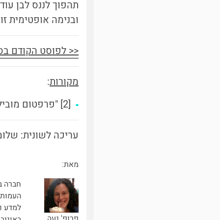
תהפוך לננס לבן עוד
ובנימה אופטימית זו..
<< לפוסט הקודם בס
מקורות
:
[2] "פרפטום מובילה" רן לוי, ספריית מעריב
עריכה לשונית: שלומי
מאת:
חברה ב
העמותה
למדע ו
פרופ' נעה
באוניב