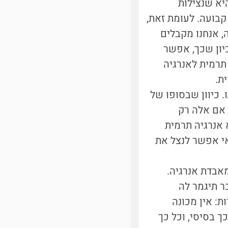
("המערכת שלנו") שווה ל-1. הבעיה היא שנצילות
קבועה. לעומת זאת,
, אנחנו מקבלים
יון שכך, אפשר
 תרמית לאנרגיה
. כיוון שבסופו של
ם אם אלה רק
א אנרגיה תרמית
אי אפשר לנצל את
אבדת אנרגיה.
ר תיגמר לה
ת: אין מכונה
perpetuum ). זה עיקרון כל כך בסיסי, וכל כך