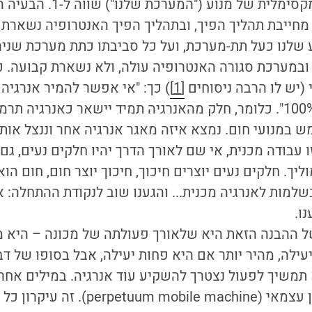
הראשון, הנצילות המקסימלית של מנוע 
חייבת תהליך הפיך, ובתהליך הפיך האנטרופיה נשארת 
שלנו כעל תת-מערכת, ועל כל סביבתו כתת מערכת שניה
ובמערכת סגורה האנטרופיה עולה, ולא נשארת קבועה. כ
(יש לו הרבה ניסוחים
[1]
) כך: "אי אפשר להמיר אנרגיה
ש במנועי חום. נמצא איזה מאגר אנרגיה אחר וננצל אותו
ו עבודה מכנית, אי שם לאורך הדרך יהיו חלקים נעים, ג
יך. חלקים נעים יוצרים חיכוך, חיכוך יוצר חום, חום הו
מות לאנרגיה מכנית... והגענו שוב לנקודת ההתחלה: 
ו.
 ההבנה הזאת היא שלאורך פעולתה של מכונה – היא מ
עילה, מהיר יותר אם היא פחות יעילה, אבל בסופו של דב
 תמשיך לפעול נצטרך להשקיע עוד אנרגיה. במילים אחרו
שתעבוד לנצח באופן עצמאי (mobile machine