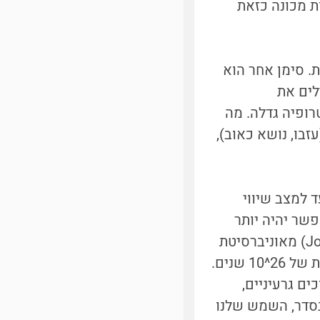
 מכונה כזאת
. סימן אחר הוא
לים את
טרופיה גדלה. מה
בו, נושא כאוב),
ד למצב שיווי
פשר יהיה יותר
לבצע שום עבודה. וזה יהיה הסוף. החדשות הטובות הן שג'ון באאז (John Baez) מאוניברסיטת
, והגיע לתוצאה האסטרונומית של 26^10 שנים.
ם גרעיניים,
בסדר, השמש שלנו