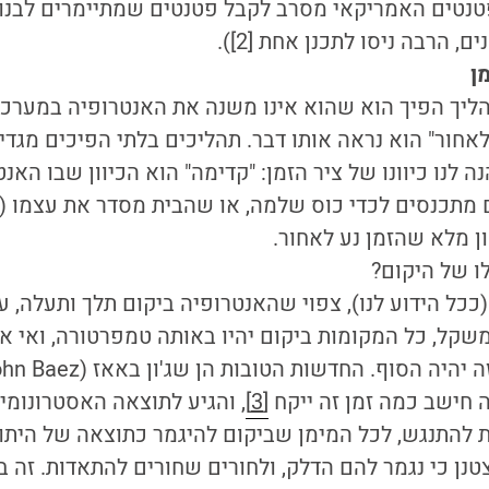
טים האמריקאי מסרב לקבל פטנטים שמתיימרים לבנות
 הרבה ניסו לתכנן אחת [2]).
ן
ליך הפיך הוא שהוא אינו משנה את האנטרופיה במערכת
אחור" הוא נראה אותו דבר. תהליכים בלתי הפיכים מגדי
ה לנו כיוונו של ציר הזמן: "קדימה" הוא הכיוון שבו האנ
תכנסים לכדי כוס שלמה, או שהבית מסדר את עצמו (עז
ן מלא שהזמן נע לאחור.
לו של היקום?
ככל הידוע לנו), צפוי שהאנטרופיה ביקום תלך ותעלה, ע
שקל, כל המקומות ביקום יהיו באותה טמפרטורה, ואי א
ה חישב כמה זמן זה ייקח
[3]
 להתנגש, לכל המימן שביקום להיגמר כתוצאה של היתוכי
טנן כי נגמר להם הדלק, ולחורים שחורים להתאדות. זה 